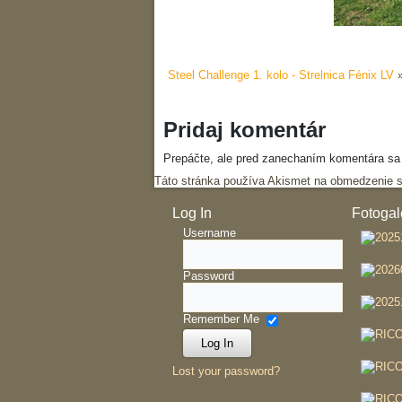
Steel Challenge 1. kolo - Strelnica Fénix LV
Pridaj komentár
Prepáčte, ale pred zanechaním komentára s
Táto stránka používa Akismet na obmedzenie
Log In
Fotogal
Username
Password
Remember Me
Lost your password?