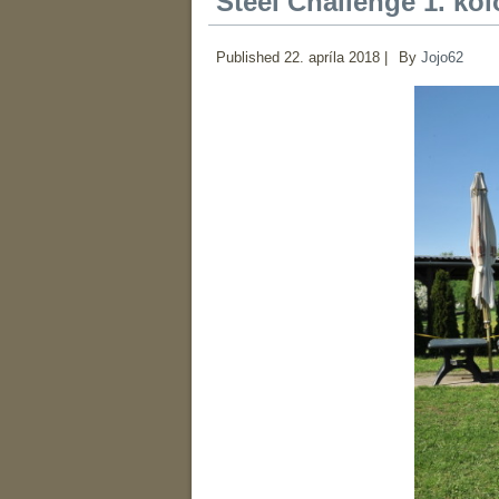
Steel Challenge 1. kol
Published
22. apríla 2018
|
By
Jojo62