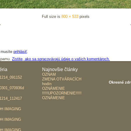
Full size is
800 × 533
pixels
»
a musíte
prihlásiť
.
 spamu.
Zistite, ako sa spracovávajú údaje o vašich komentároch.
éria
Najnovšie články
OZNAM
ZMENA OTVÁRACÍCH
Okresné zdr
hodín
OZNÁMENIE
!!!!!UPOZORNENIE!!!!!
OZNÁMENIE