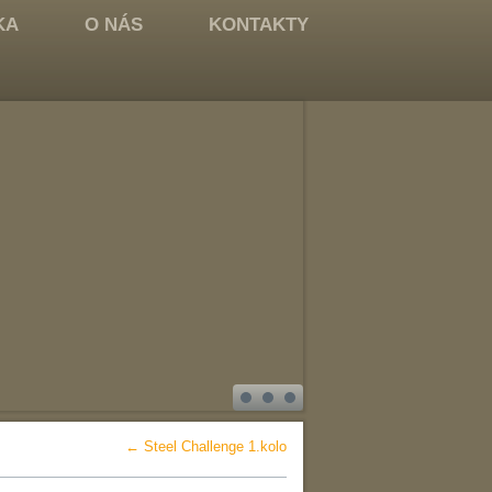
KA
O NÁS
KONTAKTY
←
Steel Challenge 1.kolo