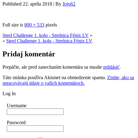
Published
22. apríla 2018
|
By
Jojo62
Full size is
800 × 533
pixels
Steel Challenge 1. kolo - Strelnica Fénix LV
»
«
Steel Challenge 1. kolo - Strelnica Fénix LV
Pridaj komentár
Prepáčte, ale pred zanechaním komentára sa musíte
prihlásiť
.
Táto stránka používa Akismet na obmedzenie spamu.
Zistite, ako sa
spracovávajú údaje o vašich komentároch.
Log In
Username
Password