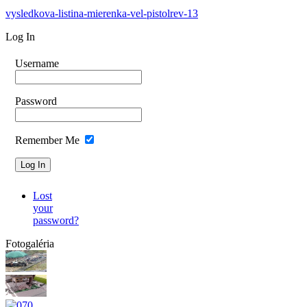
vysledkova-listina-mierenka-vel-pistolrev-13
Log In
Username
Password
Remember Me
Lost
your
password?
Fotogaléria