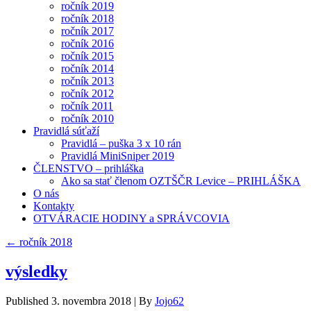
ročník 2019
ročník 2018
ročník 2017
ročník 2016
ročník 2015
ročník 2014
ročník 2013
ročník 2012
ročník 2011
ročník 2010
Pravidlá súťaží
Pravidlá – puška 3 x 10 rán
Pravidlá MiniSniper 2019
ČLENSTVO – prihláška
Ako sa stať členom OZTŠČR Levice – PRIHLÁŠKA
O nás
Kontakty
OTVÁRACIE HODINY a SPRÁVCOVIA
←
ročník 2018
výsledky
Published
3. novembra 2018
|
By
Jojo62