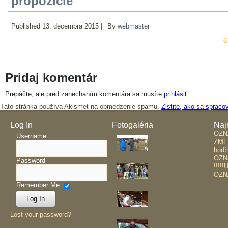
propozície
Published
13. decembra 2015
|
By
webmaster
6
Pridaj komentár
Prepáčte, ale pred zanechaním komentára sa musíte
prihlásiť
.
Táto stránka používa Akismet na obmedzenie spamu.
Zistite, ako sa sprac
Log In
Fotogaléria
Naj
OZ
Username
ZME
hodí
OZN
Password
!!!!
OZN
Remember Me
Lost your password?