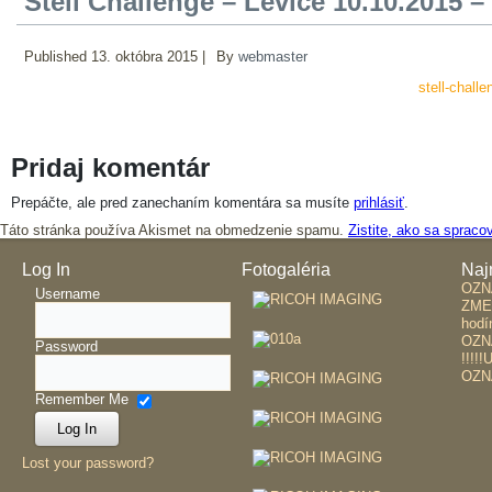
Stell Challenge – Levice 10.10.2015 –
Published
13. októbra 2015
|
By
webmaster
stell-chall
Pridaj komentár
Prepáčte, ale pred zanechaním komentára sa musíte
prihlásiť
.
Táto stránka používa Akismet na obmedzenie spamu.
Zistite, ako sa sprac
Log In
Fotogaléria
Naj
OZ
Username
ZME
hodí
OZN
Password
!!!!
OZN
Remember Me
Lost your password?