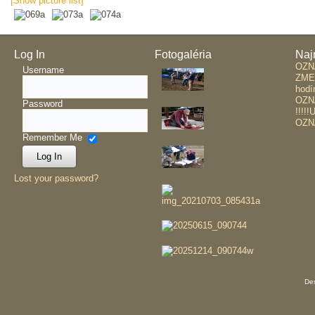
[Show picture list]
Log In
Fotogaléria
Naj
OZ
Username
ZME
hodí
OZN
Password
!!!!
OZN
Remember Me
Lost your password?
De