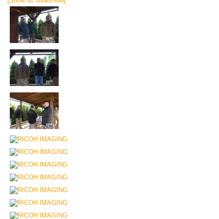
[Show as slideshow]