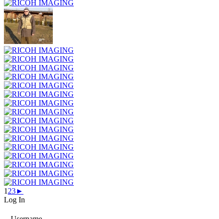
1
2
3
►
Log In
Username