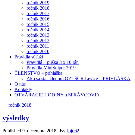
ročník 2019
ročník 2018
ročník 2017
ročník 2016
ročník 2015
ročník 2014
ročník 2013
ročník 2012
ročník 2011
ročník 2010
Pravidlá súťaží
Pravidlá – puška 3 x 10 rán
Pravidlá MiniSniper 2019
ČLENSTVO – prihláška
Ako sa stať členom OZTŠČR Levice – PRIHLÁŠKA
O nás
Kontakty
OTVÁRACIE HODINY a SPRÁVCOVIA
←
ročník 2018
výsledky
Published
9. decembra 2018
|
By
Jojo62